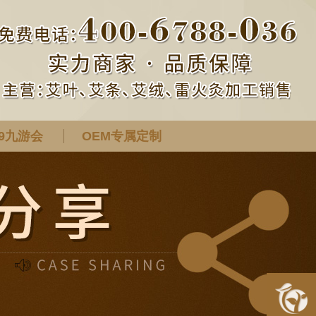
j9九游会
OEM专属定制