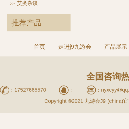
艾灸杂谈
>>
推荐产品
首页
走进j9九游会
产品展示
全国咨询热线
：
17527665570
：
：
nyxcyy@qq
Copyright ©2021 九游会J9·(china)官方